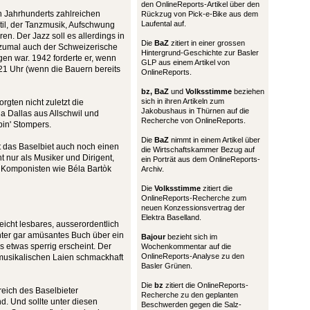
den OnlineReports-Artikel über den
 Jahrhunderts zahlreichen
Rückzug von Pick-e-Bike aus dem
Laufental auf.
til, der Tanzmusik, Aufschwung
ren. Der Jazz soll es allerdings in
Die
BaZ
zitiert in einer grossen
 zumal auch der Schweizerische
Hintergrund-Geschichte zur Basler
en war. 1942 forderte er, wenn
GLP aus einem Artikel von
 21 Uhr (wenn die Bauern bereits
OnlineReports.
bz,
BaZ
und
Volksstimme
beziehen
sich in ihren Artikeln zum
orgten nicht zuletzt die
Jakobushaus in Thürnen auf die
a Dallas aus Allschwil und
Recherche von OnlineReports.
pin' Stompers.
Die
BaZ
nimmt in einem Artikel über
 das Baselbiet auch noch einen
die Wirtschaftskammer Bezug auf
t nur als Musiker und Dirigent,
ein Porträt aus dem OnlineReports-
 Komponisten wie Béla Bartòk
Archiv.
Die
Volksstimme
zitiert die
OnlineReports-Recherche zum
neuen Konzessionsvertrag der
Elektra Baselland.
leicht lesbares, ausserordentlich
tunter gar amüsantes Buch über ein
Bajour
bezieht sich im
 etwas sperrig erscheint. Der
Wochenkommentar auf die
OnlineReports-Analyse zu den
 musikalischen Laien schmackhaft
Basler Grünen.
Die
bz
zitiert die OnlineReports-
eich des Baselbieter
Recherche zu den geplanten
d. Und sollte unter diesen
Beschwerden gegen die Salz-