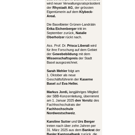
wird neuer Verwaltungsratspräsident
der
Rhystadt AG
, der grössten
Eigentümerin auf dem
Klybeck-
Areal.
Die Baselbieter Grünen-Landrätin
Erika Eichenberger
tritt im
September zurück,
Natalie
Oberholzer
rückt nach.
Ass. Prof. Dr.
Prisca Liberali
wird
für ihre Forschung auf dem Gebiet
der
Gewebebildung
mit dem
Wissenschaftspreis
der Stadt
Basel ausgezeichnet.
Sarah Mehler
folgt am
1. Oktober als neue
Geschäftsführerin der
Kaserne
Basel
auf
Eva Heller.
Markus Jordi,
langjähriges Mitglied
der SBB-Konzernleitung, übernimmt
am 1. Januar 2025
den Vorsitz
des
Fachhochschulrats der
Fachhochschule
Nordwestschweiz
.
Karoline Sutter
und
Urs Berger
treten nach über zehn Jahren per
31. März 2025 aus dem
Bankrat
der
Basler Kantonalbank
zurück, die