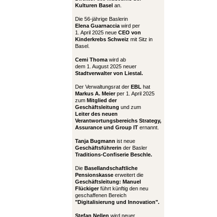
Kulturen Basel
an.
Die 56-jährige Baslerin
Elena Guarnaccia
wird per
1. April 2025 neue
CEO von
Kinderkrebs Schweiz
mit Sitz in
Basel.
Cemi Thoma
wird ab
dem 1. August 2025 neuer
Stadtverwalter von Liestal.
Der Verwaltungsrat der
EBL
hat
Markus A. Meier
per 1. April 2025
zum
Mitglied der
Geschäftsleitung
und zum
Leiter
des neuen
Verantwortungsbereichs Strategy,
Assurance und Group IT
ernannt.
Tanja Bugmann
ist neue
Geschäftsführerin
der Basler
Traditions-Confiserie Beschle.
Die
Basellandschaftliche
Pensionskasse
erweitert die
Geschäftsleitung:
Manuel
Flückiger
führt künftig den neu
geschaffenen Bereich
"Digitalisierung und Innovation".
Stefan Nellen
wird neuer