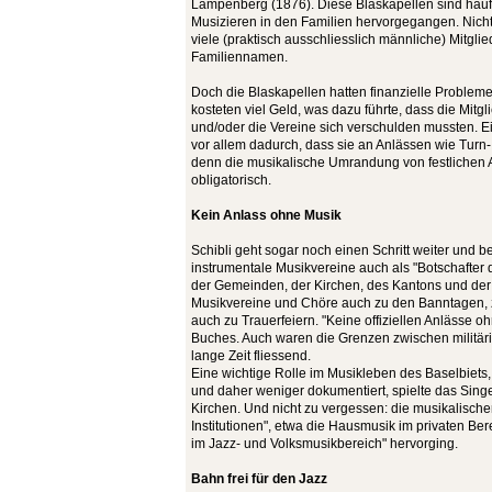
Lampenberg (1876). Diese Blaskapellen sind häu
Musizieren in den Familien hervorgegangen. Nicht
viele (praktisch ausschliesslich männliche) Mitgli
Familiennamen.
Doch die Blaskapellen hatten finanzielle Problem
kosteten viel Geld, was dazu führte, dass die Mitgli
und/oder die Vereine sich verschulden mussten. 
vor allem dadurch, dass sie an Anlässen wie Turn-
denn die musikalische Umrandung von festlichen 
obligatorisch.
Kein Anlass ohne Musik
Schibli geht sogar noch einen Schritt weiter und 
instrumentale Musikvereine auch als "Botschafter 
der Gemeinden, der Kirchen, des Kantons und der
Musikvereine und Chöre auch zu den Banntagen, z
auch zu Trauerfeiern. "Keine offiziellen Anlässe oh
Buches. Auch waren die Grenzen zwischen militäri
lange Zeit fliessend.
Eine wichtige Rolle im Musikleben des Baselbiets,
und daher weniger dokumentiert, spielte das Sing
Kirchen. Und nicht zu vergessen: die musikalischen 
Institutionen", etwa die Hausmusik im privaten B
im Jazz- und Volksmusikbereich" hervorging.
Bahn frei für den Jazz