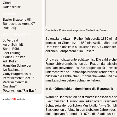
Charta
Datenschutz
Dossier
Basler Brasserie 08
Bundeshaus-Arena 07
"Auf Berg"
Gemischte Chöre – eine gewisse Freiheit für Frauen.
Kolumne-Archiv
So entstand etwa in Rothenfluh bereits 1830 ein 
Jo Vergeat
gemischter Chor hinzu, 1859 ein zweiter Männerch
Aurel Schmidt
Dorf. Wenn das kein Musikleben ist! Als Chorleite
Sarah Bühler
örtlichen Lehrpersonen im Einsatz.
Joël Thüring
Corina Christen
Und was nicht zu unterschätzen ist: Die zahlreic
Adil Koller
Frauenchöre ermöglichten den Frauen damals eine
Hansjörg Schneider
des Familienverbandes. Sie sorgten so für – zweife
Ivo Bachmann
unterschätzende – emanzipatorische Tendenzen.
Gaby Burgermeister
bildeten die zahlreichen Chorwettbewerbe und Ge
Peter Achten: "Brief ..."
musikalischen Leben Schub verliehen.
Peter Achten: "De
Gustibus"
In der Öffentlichkeit dominierte die Blasmusik
Peter Achten: "Far East"
Während Jahrzehnten bestimmten indessen die sp
another
CS2
website
Blechmusiken, Harmoniemusiken oder Brassbands 
Schauseite der dörflichen Musikkultur", wie Schibli
Blaskapellen erfolgte in den siebziger Jahren des
diejenige von Bubendorf (1874), die Stadtmusik Li