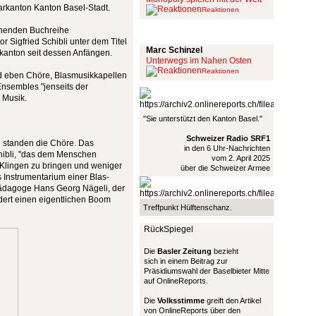
arkanton Kanton Basel-Stadt.
Reaktionen
inenden Buchreihe
Schinzel Pommes
r Sigfried Schibli unter dem Titel
Marc Schinzel
dkanton seit dessen Anfängen.
Unterwegs im Nahen Osten
Reaktionen
and eben Chöre, Blasmusikkapellen
nsembles "jenseits der
r Musik.
"Sie unterstützt den Kanton Basel."
Schweizer Radio SRF1
g standen die Chöre. Das
in den 6 Uhr-Nachrichten
Schibli, "das dem Menschen
vom 2. April 2025
 Klingen zu bringen und weniger
über die Schweizer Armee
 Instrumentarium einer Blas-
pädagoge Hans Georg Nägeli, der
dert einen eigentlichen Boom
Treffpunkt Hülftenschanz.
RückSpiegel
Die
Basler Zeitung
bezieht
sich in einem Beitrag zur
Präsidiumswahl der Baselbieter Mitte
auf OnlineReports.
Die
Volksstimme
greift den Artikel
von OnlineReports über den