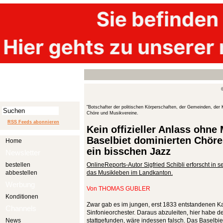
"Botschafter der politischen Körperschaften, der Gemeinden, der
Chöre und Musikvereine.
RSS Feeds abonnieren
Kein offizieller Anlass ohne
Baselbiet dominierten Chöre
Home
ein bisschen Jazz
Newsletter
bestellen
OnlineReports-Autor Sigfried Schibli erforscht i
abbestellen
das Musikleben im Landkanton.
Werbung
Von
THOMAS GUBLER
Konditionen
Zwar gab es im jungen, erst 1833 entstandenen Ka
Channels
Sinfonieorchester. Daraus abzuleiten, hier habe 
News
stattgefunden, wäre indessen falsch. Das Baselbie