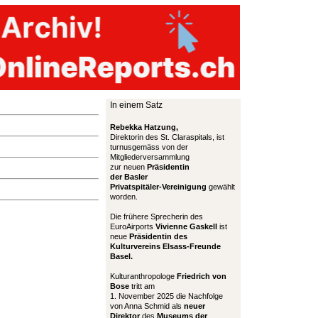
In einem Satz
Rebekka Hatzung,
Direktorin des St. Claraspitals, ist
turnusgemäss von der
Mitgliederversammlung
zur neuen
Präsidentin
der Basler
Privatspitäler-Vereinigung
gewählt
worden.
Die frühere Sprecherin des
EuroAirports
Vivienne Gaskell
ist
neue
Präsidentin des
Kulturvereins Elsass-Freunde
Basel.
Kulturanthropologe
Friedrich von
Bose
tritt am
1. November 2025 die Nachfolge
von Anna Schmid als
neuer
Direktor
des
Museums der