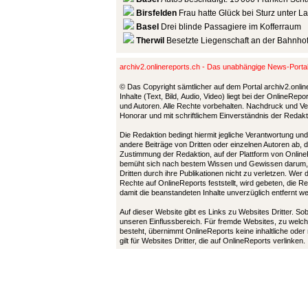
Birsfelden
Frau hatte Glück bei Sturz unter 
Basel
Drei blinde Passagiere im Kofferraum
Therwil
Besetzte Liegenschaft an der Bahnho
archiv2.onlinereports.ch - Das unabhängige News-Port
© Das Copyright sämtlicher auf dem Portal archiv2.onlin
Inhalte (Text, Bild, Audio, Video) liegt bei der OnlineRe
und Autoren. Alle Rechte vorbehalten. Nachdruck und Ver
Honorar und mit schriftlichem Einverständnis der Redak
Die Redaktion bedingt hiermit jegliche Verantwortung u
andere Beiträge von Dritten oder einzelnen Autoren ab, 
Zustimmung der Redaktion, auf der Plattform von Online
bemüht sich nach bestem Wissen und Gewissen darum,
Dritten durch ihre Publikationen nicht zu verletzen. Wer
Rechte auf OnlineReports feststellt, wird gebeten, die 
damit die beanstandeten Inhalte unverzüglich entfernt 
Auf dieser Website gibt es Links zu Websites Dritter. So
unseren Einflussbereich. Für fremde Websites, zu welch
besteht, übernimmt OnlineReports keine inhaltliche oder
gilt für Websites Dritter, die auf OnlineReports verlinken.