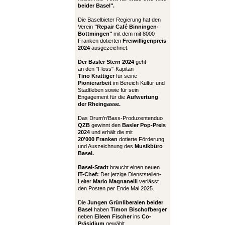
beider Basel".
Die Baselbieter Regierung hat den
Verein
"Repair Café Binningen-
Bottmingen"
mit dem mit 8000
Franken dotierten
Freiwilligenpreis
2024
ausgezeichnet.
Der Basler Stern 2024
geht
an den "Floss"-Kapitän
Tino Krattiger
für seine
Pionierarbeit
im Bereich Kultur und
Stadtleben sowie für sein
Engagement für die
Aufwertung
der Rheingasse.
Das Drum'n'Bass-Produzentenduo
QZB
gewinnt den
Basler Pop-Preis
2024
und erhält die mit
20'000 Franken
dotierte Förderung
und Auszeichnung des
Musikbüro
Basel.
Basel-Stadt
braucht einen neuen
IT-Chef:
Der jetzige Dienststellen-
Leiter
Mario Magnanelli
verlässt
den Posten per Ende Mai 2025.
Die
Jungen Grünliberalen beider
Basel
haben
Timon Bischofberger
neben
Eileen Fischer
ins
Co-
Präsidium
gewählt.