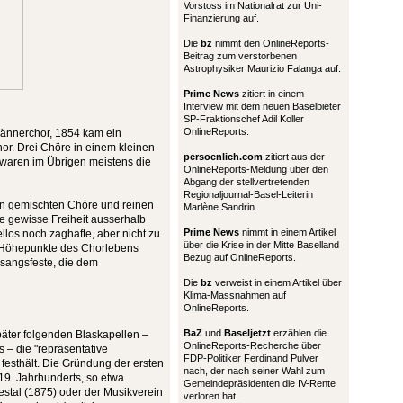
Vorstoss im Nationalrat zur Uni-
Finanzierung auf.
Die
bz
nimmt den OnlineReports-
Beitrag zum verstorbenen
Astrophysiker Maurizio Falanga auf.
Prime News
zitiert in einem
Interview mit dem neuen Baselbieter
SP-Fraktionschef Adil Koller
OnlineReports.
Männerchor, 1854 kam ein
or. Drei Chöre in einem kleinen
persoenlich.com
zitiert aus der
r waren im Übrigen meistens die
OnlineReports-Meldung über den
Abgang der stellvertretenden
Regionaljournal-Basel-Leiterin
hen gemischten Chöre und reinen
Marlène Sandrin.
 gewisse Freiheit ausserhalb
Prime News
nimmt in einem Artikel
llos noch zaghafte, aber nicht zu
über die Krise in der Mitte Baselland
 Höhepunkte des Chorlebens
Bezug auf OnlineReports.
sangsfeste, die dem
Die
bz
verweist in einem Artikel über
Klima-Massnahmen auf
OnlineReports.
BaZ
und
Baseljetzt
erzählen die
äter folgenden Blaskapellen –
OnlineReports-Recherche über
– die "repräsentative
FDP-Politiker Ferdinand Pulver
 festhält. Die Gründung der ersten
nach, der nach seiner Wahl zum
 19. Jahrhunderts, so etwa
Gemeindepräsidenten die IV-Rente
estal (1875) oder der Musikverein
verloren hat.