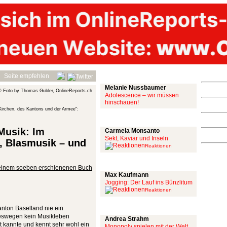
Mit links
Seite empfehlen
Melanie Nussbaumer
© Foto by Thomas Gubler, OnlineReports.ch
Adolescence – wir müssen
hinschauen!
 Kirchen, des Kantons und der Armee":
Achtung: Satire!
 Musik: Im
Carmela Monsanto
Sekt, Kaviar und Inseln
, Blasmusik – und
Reaktionen
Aus meiner Bubble
n seinem soeben erschienenen Buch
Max Kaufmann
Jogging: Der Lauf ins Bünzlitum
Reaktionen
Alles mit scharf
nton Baselland nie ein
deswegen kein Musikleben
Andrea Strahm
t kannte und kennt sehr wohl ein
Monopoly spielen mit der Welt