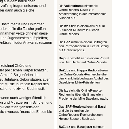
fig aus dem häuslichen
 zufällig trugen entsprechend
Die
Volksstimme
nimmt die
OnlineReports-News zur
eder dann auch gleiche
Amokdrohung in der Primarschule
Sissach auf.
e. Instrumente und Uniformen
Die
bz
zitiert in einem Artikel zum
eder tief in die Tasche greifen
Kutschen-Museum in Riehen
Einnahmen verzeichneten diese
OnlineReports.
 und Jugendfesten aufspielten;
Die
BaZ
nimmt in einem Beitrag zu
Anlässen jeder Art war sozusagen
den Perrondächern in Liestal Bezug
auf OnlineReports.
Bajour
bezieht sich in einem Porträt
von Balz Herter auf OnlineReports.
bezeichnet Chöre und
der politischen Körperschaften,
BaZ, bz
und
Happy Radio
zitieren
die OnlineReports-Recherche über
 Armee". So gehörten die
den krankheitsbedingten Ausfall des
u Jubiläen, Geburtstagen, aber
Baselbieter Mitte-Präsidenten.
ne Musik" lautet ein Kapitel des
scher und ziviler Blechmusik
Die
bz
zieht die OnlineReports-
Recherche über die finanziellen
 wenn auch weniger öffentlich
Probleme der Mitte Baselland nach.
en und Musizieren in Schulen und
Das
SRF-Regionaljournal Basel
Aktivitäten "jenseits der
und die
bz
greifen die
ereich, woraus "manches Ensemble
OnlineReports-Recherche zum
Helene-Bossert-Buch auf.
BaZ, bz
und
Baseljetzt
nehmen