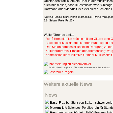
Umständen trotz allem ein Haar in der musikalisc
allenfalls dieses, dass Bluesmusiker wie "Chica
Hartmann oder Markus Gisin vielleicht auch eine 
Sigfried Schibli: Musikleben im Baselbiet. Reihe "bild.ges
124 Seiten. Preis Fr. 23.-
Weiterführende Links:
- René Hemmig: "Ich möchte mit der Gitarre eine 
- Baselbieter Musiktalente können Bundesgeld be
- Das Sinfonieorchester Basel im Übergang zu ei
- Kulturförderpreis: Präsidialdepartement sagt Ve
- Kommission lehnt Initiative für mehr Musikvielfalt
Ihre Meinung zu diesem Artikel
(Mails ohne kompletten Absender werden nicht bearbeitet)
Leserbrief-Regeln
Weitere aktuelle News
News
Basel
Frau bei Sturz von Balkon schwer verlet
Muttenz
Life Sciences: Persilschein für Stand
Basel
Autos beschädigt: 15'000 Franken Sch