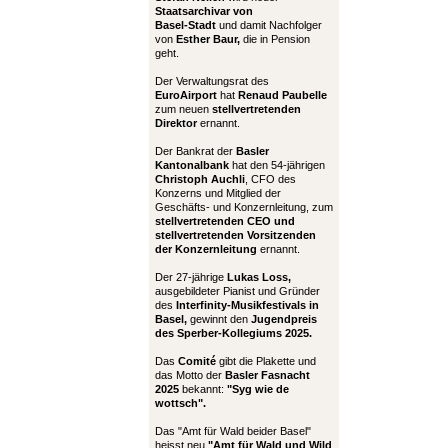
Staatsarchivar von
Basel-Stadt
und damit Nachfolger
von
Esther Baur,
die in Pension
geht.
Der Verwaltungsrat des
EuroAirport
hat
Renaud Paubelle
zum neuen
stellvertretenden
Direktor
ernannt.
Der Bankrat der
Basler
Kantonalbank
hat den 54-jährigen
Christoph Auchli
, CFO des
Konzerns und Mitglied der
Geschäfts- und Konzernleitung, zum
stellvertretenden CEO und
stellvertretenden Vorsitzenden
der Konzernleitung
ernannt.
Der 27-jährige
Lukas Loss,
ausgebildeter Pianist und Gründer
des
Interfinity-Musikfestivals in
Basel,
gewinnt den
Jugendpreis
des Sperber-Kollegiums 2025.
Das
Comité
gibt die Plakette und
das Motto der
Basler Fasnacht
2025
bekannt:
"Syg wie de
wottsch".
Das "Amt für Wald beider Basel"
heisst neu
"Amt für Wald und Wild