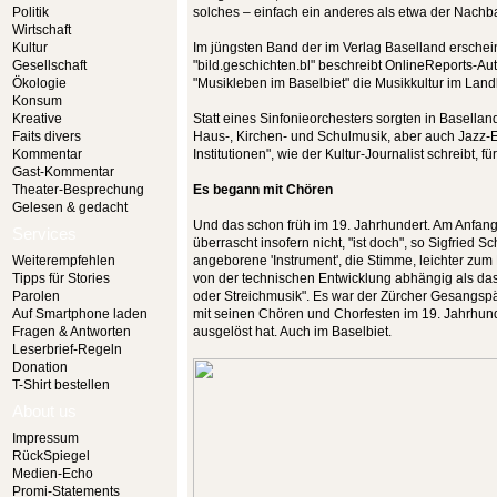
Politik
solches – einfach ein anderes als etwa der Nachb
Wirtschaft
Kultur
Im jüngsten Band der im Verlag Baselland ersche
Gesellschaft
"bild.geschichten.bl" beschreibt OnlineReports-Auto
Ökologie
"Musikleben im Baselbiet" die Musikkultur im Lan
Konsum
Kreative
Statt eines Sinfonieorchesters sorgten in Basell
Faits divers
Haus-, Kirchen- und Schulmusik, aber auch Jazz-E
Kommentar
Institutionen", wie der Kultur-Journalist schreibt, fü
Gast-Kommentar
Theater-Besprechung
Es begann mit Chören
Gelesen & gedacht
Und das schon früh im 19. Jahrhundert. Am Anfan
Services
überrascht insofern nicht, "ist doch", so Sigfried 
Weiterempfehlen
angeborene 'Instrument', die Stimme, leichter zum
Tipps für Stories
von der technischen Entwicklung abhängig als das
Parolen
oder Streichmusik". Es war der Zürcher Gesangs
Auf Smartphone laden
mit seinen Chören und Chorfesten im 19. Jahrhun
Fragen & Antworten
ausgelöst hat. Auch im Baselbiet.
Leserbrief-Regeln
Donation
T-Shirt bestellen
About us
Impressum
RückSpiegel
Medien-Echo
Promi-Statements