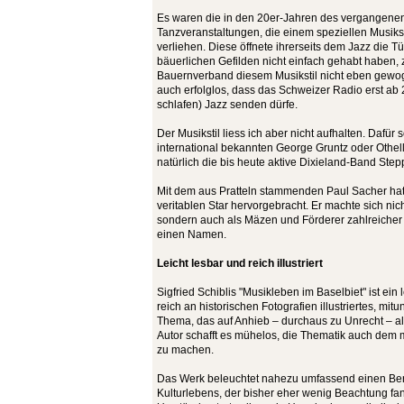
Es waren die in den 20er-Jahren des vergangenen
Tanzveranstaltungen, die einem speziellen Musiks
verliehen. Diese öffnete ihrerseits dem Jazz die Tü
bäuerlichen Gefilden nicht einfach gehabt haben,
Bauernverband diesem Musikstil nicht eben gewog
auch erfolglos, dass das Schweizer Radio erst ab
schlafen) Jazz senden dürfe.
Der Musikstil liess ich aber nicht aufhalten. Dafür s
international bekannten George Gruntz oder Othell
natürlich die bis heute aktive Dixieland-Band Step
Mit dem aus Pratteln stammenden Paul Sacher hat
veritablen Star hervorgebracht. Er machte sich nich
sondern auch als Mäzen und Förderer zahlreicher
einen Namen.
Leicht lesbar und reich illustriert
Sigfried Schiblis "Musikleben im Baselbiet" ist ein 
reich an historischen Fotografien illustriertes, mi
Thema, das auf Anhieb – durchaus zu Unrecht – als
Autor schafft es mühelos, die Thematik auch dem
zu machen.
Das Werk beleuchtet nahezu umfassend einen Ber
Kulturlebens, der bisher eher wenig Beachtung fan