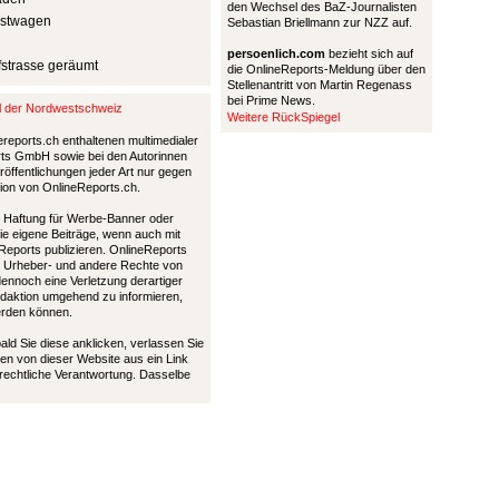
den Wechsel des BaZ-Journalisten
Lastwagen
Sebastian Briellmann zur NZZ auf.
persoenlich.com
bezieht sich auf
fstrasse geräumt
die OnlineReports-Meldung über den
Stellenantritt von Martin Regenass
bei Prime News.
al der Nordwestschweiz
Weitere RückSpiegel
ereports.ch enthaltenen multimedialer
ports GmbH sowie bei den Autorinnen
öffentlichungen jeder Art nur gegen
tion von OnlineReports.ch.
nd Haftung für Werbe-Banner oder
die eigene Beiträge, wenn auch mit
Reports publizieren. OnlineReports
 Urheber- und andere Rechte von
 dennoch eine Verletzung derartiger
Redaktion umgehend zu informieren,
werden können.
bald Sie diese anklicken, verlassen Sie
en von dieser Website aus ein Link
 rechtliche Verantwortung. Dasselbe