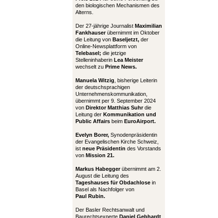
den biologischen Mechanismen des
Alterns.
Der 27-jährige Journalist
Maximilian
Fankhauser
übernimmt im Oktober
die Leitung von
Baseljetzt,
der
Online-Newsplattform von
Telebasel;
die jetzige
Stelleninhaberin
Lea Meister
wechselt zu
Prime News.
Manuela Witzig
, bisherige Leiterin
der deutschsprachigen
Unternehmenskommunikation,
übernimmt per 9. September 2024
von
Direktor Matthias Suhr
die
Leitung der
Kommunikation und
Public Affairs
beim
EuroAirport.
Evelyn Borer,
Synodenpräsidentin
der Evangelischen Kirche Schweiz,
ist
neue Präsidentin
des Vorstands
von
Mission 21.
Markus Habegger
übernimmt am 2.
August die Leitung des
Tageshauses für Obdachlose
in
Basel als Nachfolger von
Paul Rubin.
Der Basler Rechtsanwalt und
Baurechtsexperte
Daniel Gebhardt