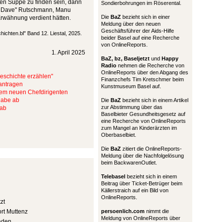
hen Suppe zu finden sein, dann
Sondierbohrungen im Röserental.
go Dave" Rutschmann, Manu
Die
BaZ
bezieht sich in einer
Erwähnung verdient hätten.
Meldung über den neuen
Geschäftsführer der Aids-Hilfe
chichten.bl" Band 12. Liestal, 2025.
beider Basel auf eine Recherche
von OnlineReports.
1. April 2025
BaZ, bz,
Baseljetzt
und
Happy
Radio
nehmen die Recherche von
OnlineReports über den Abgang des
Geschichte erzählen"
Finanzchefs Tim Kretschmer beim
antragen
Kunstmuseum Basel auf.
nem neuen Chefdirigenten
rgabe ab
Die
BaZ
bezieht sich in einem Artikel
zur Abstimmung über das
 ab
Baselbieter Gesundheitsgesetz auf
eine Recherche von OnlineReports
zum Mangel an Kinderärzten im
Oberbaselbiet.
Die
BaZ
zitiert die OnlineReports-
Meldung über die Nachfolgelösung
beim BackwarenOutlet.
Telebasel
bezieht sich in einem
Beitrag über Ticket-Betrüger beim
Källerstraich auf ein Bild von
OnlineReports.
zt
ort Muttenz
persoenlich.com
nimmt die
Meldung von OnlineReports über
aden