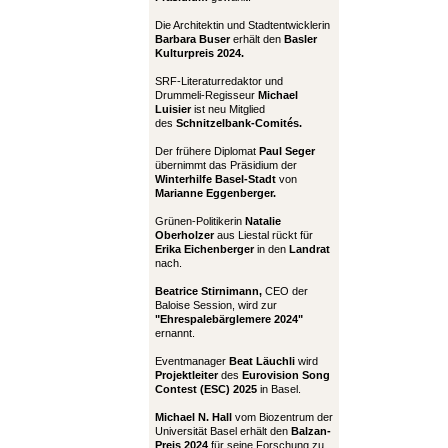
Die Architektin und Stadtentwicklerin
Barbara Buser
erhält den
Basler
Kulturpreis 2024.
SRF-Literaturredaktor und
Drummeli-Regisseur
Michael
Luisier
ist neu Mitglied
des
Schnitzelbank-Comités.
Der frühere Diplomat
Paul Seger
übernimmt das Präsidium der
Winterhilfe Basel-Stadt
von
Marianne Eggenberger.
Grünen-Politikerin
Natalie
Oberholzer
aus Liestal rückt für
Erika Eichenberger
in den
Landrat
nach.
Beatrice Stirnimann,
CEO der
Baloise Session, wird zur
"Ehrespalebärglemere 2024"
ernannt.
Eventmanager
Beat Läuchli
wird
Projektleiter
des
Eurovision Song
Contest (ESC) 2025
in Basel.
Michael N. Hall
vom Biozentrum der
Universität Basel erhält den
Balzan-
Preis 2024
für seine Forschung zu