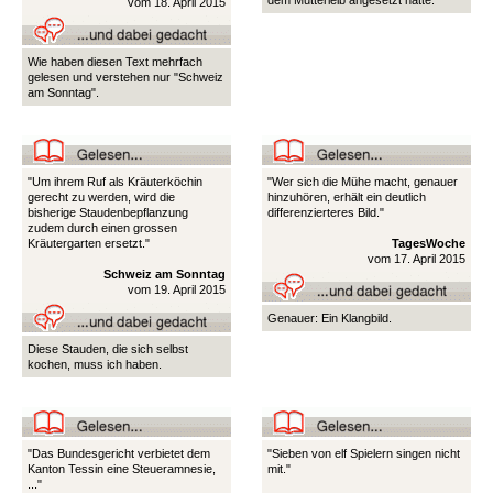
dem Mutterleib angesetzt hätte.
vom 18. April 2015
Wie haben diesen Text mehrfach
gelesen und verstehen nur "Schweiz
am Sonntag".
"Um ihrem Ruf als Kräuterköchin
"Wer sich die Mühe macht, genauer
gerecht zu werden, wird die
hinzuhören, erhält ein deutlich
bisherige Staudenbepflanzung
differenzierteres Bild."
zudem durch einen grossen
Kräutergarten ersetzt."
TagesWoche
vom 17. April 2015
Schweiz am Sonntag
vom 19. April 2015
Genauer: Ein Klangbild.
Diese Stauden, die sich selbst
kochen, muss ich haben.
"Das Bundesgericht verbietet dem
"Sieben von elf Spielern singen nicht
Kanton Tessin eine Steueramnesie,
mit."
..."