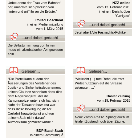
Unbekannte der Frau vom Bahnhof
NZZ online
her, umarmte sich plötzlich von
vom 13. Februar 2015
hinten und griff ihr an die Brüste."
in einem Bericht über
"Gerigate"
Polizei Baselland
in einer Medienmitteilung
vom 1. März 2015
Jetzt aber! Alte Fasnachts-Politiker.
Die Selbstumarmung von hinten
muss ein akrobatischer Akt gewesen
sein.
"Die Partei kann zudem den
"Vielleicht (...) tote Rehe, die trotz
Äusserungen des Vorsteher des
Wildschutzzaun auf die Strasse
Justiz- und Sicherheitsdepartement
gelangten, ..."
keinen Glauben schenken dass dies
dem Regierungsrat, der die
Basler Zeitung
Kantonspolizei unter sich hat, sich
vom 19. Februar 2015
nicht der Tatsache bewusst war
dass diese Bewilligung dieser
Carfahrt fragwürdig ist und von
Neue Zombi-Rasse. Springt auch im
seinem Stab nicht darauf
letalen Zustand noch über Zäune.
Aufmerksam gemacht wurde."
BDP Basel-Stadt
in einem Communiqué