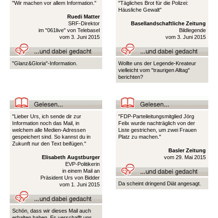
"Wir machen vor allem Information."
"Tägliches Brot für die Polizei:
Häusliche Gewalt"
Ruedi Matter
SRF-Direktor
Basellandschaftliche Zeitung
im "061live" von Telebasel
Bildlegende
vom 3. Juni 2015
vom 3. Juni 2015
"Glanz&Gloria"-Information.
Wollte uns der Legende-Kreateur
vielleicht vom "traurigen Alltag"
berichten?
"Lieber Urs, ich sende dir zur
"FDP-Parteileitungsmitglied Jörg
Information noch das Mail, in
Felix wurde nachträglich von der
welchem alle Medien-Adressen
Liste gestrichen, um zwei Frauen
gespeichert sind. So kannst du in
Platz zu machen."
Zukunft nur den Text beifügen."
Basler Zeitung
Elisabeth Augstburger
vom 29. Mai 2015
EVP-Politikerin
in einem Mail an
Präsident Urs von Bidder
Da scheint dringend Diät angesagt.
vom 1. Juni 2015
Schön, dass wir dieses Mail auch
erhalten haben. Es verschafft uns