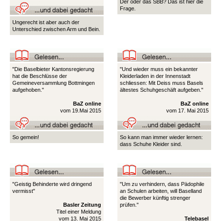
Der oder das SBB? Das ist hier die
Frage.
Ungerecht ist aber auch der
Unterschied zwischen Arm und Bein.
"Die Baselbieter Kantonsregierung
"Und wieder muss ein bekannter
hat die Beschlüsse der
Kleiderladen in der Innenstadt
Gemeineversammlung Bottmingen
schliessen: Mit Deiss muss Basels
aufgehoben."
ältestes Schuhgeschäft aufgeben."
BaZ online
BaZ online
vom 19.Mai 2015
vom 17. Mai 2015
So gemein!
So kann man immer wieder lernen:
dass Schuhe Kleider sind.
"Geistig Behinderte wird dringend
"Um zu verhindern, dass Pädophile
vermisst"
an Schulen arbeiten, will Baselland
die Bewerber künftig strenger
Basler Zeitung
prüfen."
Titel einer Meldung
vom 13. Mai 2015
Telebasel