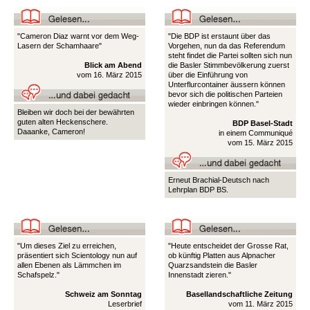
"Cameron Diaz warnt vor dem Weg-
"Die BDP ist erstaunt über das
Lasern der Schamhaare"
Vorgehen, nun da das Referendum
steht findet die Partei sollten sich nun
Blick am Abend
die Basler Stimmbevölkerung zuerst
vom 16. März 2015
über die Einführung von
Unterflurcontainer äussern können
bevor sich die politischen Parteien
wieder einbringen können."
Bleiben wir doch bei der bewährten
guten alten Heckenschere.
BDP Basel-Stadt
Daaanke, Cameron!
in einem Communiqué
vom 15. März 2015
Erneut Brachial-Deutsch nach
Lehrplan BDP BS.
"Um dieses Ziel zu erreichen,
"Heute entscheidet der Grosse Rat,
präsentiert sich Scientology nun auf
ob künftig Platten aus Alpnacher
allen Ebenen als Lämmchen im
Quarzsandstein die Basler
Schafspelz."
Innenstadt zieren."
Schweiz am Sonntag
Basellandschaftliche Zeitung
Leserbrief
vom 11. März 2015