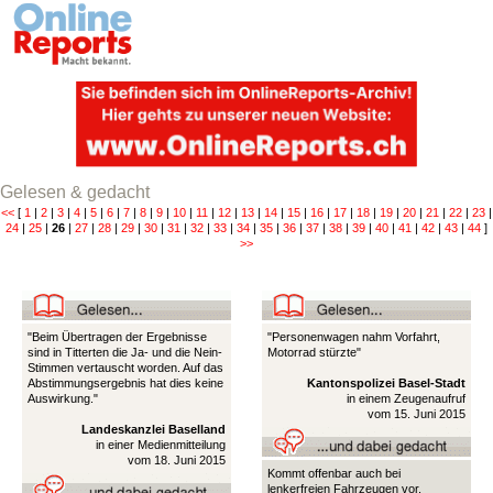
Gelesen & gedacht
<<
[
1
|
2
|
3
|
4
|
5
|
6
|
7
|
8
|
9
|
10
|
11
|
12
|
13
|
14
|
15
|
16
|
17
|
18
|
19
|
20
|
21
|
22
|
23
|
24
|
25
|
26
|
27
|
28
|
29
|
30
|
31
|
32
|
33
|
34
|
35
|
36
|
37
|
38
|
39
|
40
|
41
|
42
|
43
|
44
]
>>
"Beim Übertragen der Ergebnisse
"Personenwagen nahm Vorfahrt,
sind in Titterten die Ja- und die Nein-
Motorrad stürzte"
Stimmen vertauscht worden. Auf das
Abstimmungsergebnis hat dies keine
Kantonspolizei Basel-Stadt
Auswirkung."
in einem Zeugenaufruf
vom 15. Juni 2015
Landeskanzlei Baselland
in einer Medienmitteilung
vom 18. Juni 2015
Kommt offenbar auch bei
lenkerfreien Fahrzeugen vor.