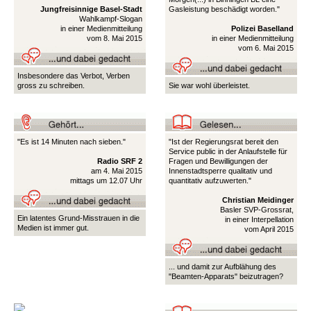
Jungfreisinnige Basel-Stadt
Gasleistung beschädigt worden."
Wahlkampf-Slogan
in einer Medienmitteilung
Polizei Baselland
vom 8. Mai 2015
in einer Medienmitteilung
vom 6. Mai 2015
Insbesondere das Verbot, Verben
gross zu schreiben.
Sie war wohl überleistet.
"Es ist 14 Minuten nach sieben."
"Ist der Regierungsrat bereit den
Service public in der Anlaufstelle für
Radio SRF 2
Fragen und Bewilligungen der
am 4. Mai 2015
Innenstadtsperre qualitativ und
mittags um 12.07 Uhr
quantitativ aufzuwerten."
Christian Meidinger
Basler SVP-Grossrat,
Ein latentes Grund-Misstrauen in die
in einer Interpellation
Medien ist immer gut.
vom April 2015
... und damit zur Aufblähung des
"Beamten-Apparats" beizutragen?