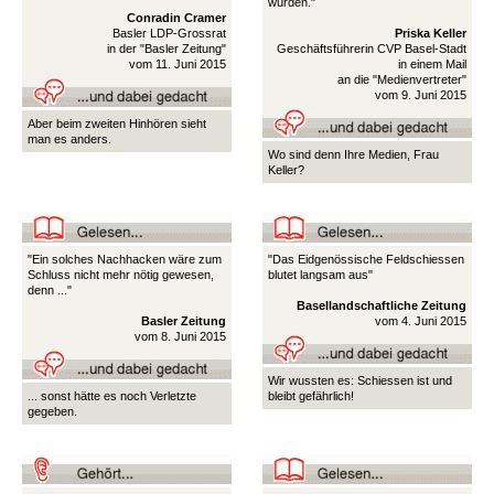
würden."
Conradin Cramer
Basler LDP-Grossrat
Priska Keller
in der "Basler Zeitung"
Geschäftsführerin CVP Basel-Stadt
vom 11. Juni 2015
in einem Mail
an die "Medienvertreter"
vom 9. Juni 2015
Aber beim zweiten Hinhören sieht
man es anders.
Wo sind denn Ihre Medien, Frau
Keller?
"Ein solches Nachhacken wäre zum
"Das Eidgenössische Feldschiessen
Schluss nicht mehr nötig gewesen,
blutet langsam aus"
denn ..."
Basellandschaftliche Zeitung
Basler Zeitung
vom 4. Juni 2015
vom 8. Juni 2015
Wir wussten es: Schiessen ist und
... sonst hätte es noch Verletzte
bleibt gefährlich!
gegeben.