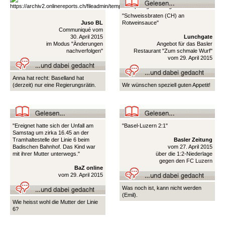
"Schweissbraten (CH) an
Juso BL
Rotweinsauce"
Communiqué vom
30. April 2015
Lunchgate
im Modus "Änderungen
Angebot für das Basler
nachverfolgen"
Restaurant "Zum schmale Wurf"
vom 29. April 2015
Anna hat recht: Baselland hat
(derzeit) nur eine Regierungsrätin.
Wir wünschen speziell guten Appetit!
"Ereignet hatte sich der Unfall am
"Basel-Luzern 2:1"
Samstag um zirka 16.45 an der
Tramhaltestelle der Linie 6 beim
Basler Zeitung
Badischen Bahnhof. Das Kind war
vom 27. April 2015
mit ihrer Mutter unterwegs."
über die 1:2-Niederlage
gegen den FC Luzern
BaZ online
vom 29. April 2015
Was noch ist, kann nicht werden
(Emil).
Wie heisst wohl die Mutter der Linie
6?