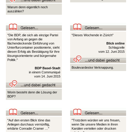
Warum denn eigentlich noch
auszählen?
"Die BDP, die sich als einzige Partei
"Dieses Wochende in Zürich"
von Anfang an gegen die
flächendeckende Einführung von
Blick online
Unterflurcontainer positionierte, sieht
Schlagzeile
diesen Erfolg als Bestätigung für ihre
vom 12. Juni 2015
lösungsorientierte und bürgernahe
Politik."
Boulevardeske Verknappung.
BDP Basel-Stadt
in einem Communiqué
vom 14. Juni 2015
Worin besteht denn die Lösung der
BDP?
"Auf den ersten Blick töne das
"Trotzdem würden wir uns freuen,
Anliegen durchaus vernünftig,
wenn Sie unsere Medien in ihren
erklärte Conradin Cramer …"
Kanälen verteilen oder drucken