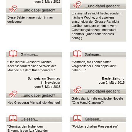
vom 8. März 2015
Erstens ist es nicht heute, sondern
Diese Sekten tarnen sich immer
nächste Woche, und zweitens
gerissener.
entscheidet der Grosse Rat nicht
darüber, sondern er nimmt vom
Gestaltungskonzept Innenstadt
Kenntnis. (Aber sonst ist alles
richtig.)
"Der liberale Grosserat Micheal
"Stimmen, die Locher hinter
Koechlin fordert einen Verbleib der
vorgehaltener Hand applaudiert
Moshee auf dem Kasernenareal."
haben, ..."
Schweiz am Sonntag
Basler Zeitung
im Newsletter
vom 2. März 2015
vom 7. März 2015
Gab's da nicht die englische Novelle
Hey Grosserat Micheal, gib Moshee!
"One Hand Clapping"?
"Gemäss den bisherigen
"Politiker schalten Presserat ein"
Erkenntnissen (...) folgte der