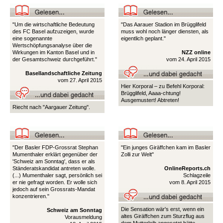
"Um die wirtschaftliche Bedeutung
"Das Aarauer Stadion im Brügglifeld
des FC Basel aufzuzeigen, wurde
muss wohl noch länger diensten, als
eine sogenannte
eigentlich geplant."
Wertschöpfungsanalyse über die
Wirkungen im Kanton Basel und in
NZZ online
der Gesamtschweiz durchgeführt."
vom 24. April 2015
Basellandschaftliche Zeitung
vom 27. April 2015
Hier Korporal – zu Befehl Korporal:
Brügglifeld, Aaaa-chtung!
Ausgemustert! Abtreten!
Riecht nach "Aargauer Zeitung".
"Der Basler FDP-Grossrat Stephan
"Ein junges Giräffchen kam im Basler
Mumenthaler erklärt gegenüber der
Zolli zur Welt"
'Schweiz am Sonntag', dass er als
Ständeratskandidat antreten wolle.
OnlineReports.ch
(...) Mumenthaler sagt, persönlich sei
Schlagzeile
er nie gefragt worden. Er wolle sich
vom 8. April 2015
jedoch auf sein Grossrats-Mandat
konzentrieren."
Die Sensation wär's erst, wenn ein
Schweiz am Sonntag
altes Giräffchen zum Sturzflug aus
Vorausmeldung