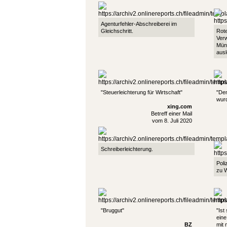
Agenturfehler-Abschreiberei im
Gleichschritt.
Rote
Ver
Müns
ausl
"Steuerleichterung für Wirtschaft"
"Dem
wur
xing.com
Betreff einer Mail
vom 8. Juli 2020
Schreiberleichterung.
Poli
zu W
"Bruggut"
"Ist
eine
BZ
mit 