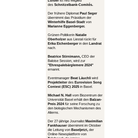
Luisier
ist neu Mitglied
des
Schnitzelbank-Comités.
Der frühere Diplomat
Paul Seger
übernimmt das Präsidium der
Winterhilfe Basel-Stadt
von
Marianne Eggenberger.
Grünen-Politikerin
Natalie
Oberholzer
aus Liestal rückt für
Erika Eichenberger
in den
Landrat
nach.
Beatrice Stirnimann,
CEO der
Baloise Session, wird zur
"Ehrespalebärglemere 2024"
ernannt.
Eventmanager
Beat Läuchli
wird
Projektleiter
des
Eurovision Song
Contest (ESC) 2025
in Basel.
Michael N. Hall
vom Biozentrum der
Universität Basel erhält den
Balzan-
Preis 2024
für seine Forschung zu
den biologischen Mechanismen des
Alterns.
Der 27-jährige Journalist
Maximilian
Fankhauser
übernimmt im Oktober
die Leitung von
Baseljetzt,
der
Online-Newsplattform von