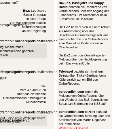
zusprechen?"
BaZ, bz,
Baseljetzt
und
Happy
Radio
nehmen die Recherche von
Beat Leuthardt
OnlineReports über den Abgang des
Basler Grossrat
Finanzchefs Tim Kretschmer beim
in einer Frage
Kunstmuseum Basel auf.
zur Maskenpflicht auch in
Motorfahrzeugen
Die
BaZ
bezieht sich in einem Artikel
an die Regierung
zur Abstimmung über das
Baselbieter Gesundheitsgesetz auf
eine Recherche von OnlineReports
zum Mangel an Kinderärzten im
htg: Maske muss
Oberbaselbiet.
dschutzscheibe gänzlich
ecken.
Die
BaZ
zitiert die OnlineReports-
Meldung über die Nachfolgelösung
beim BackwarenOutlet.
Telebasel
bezieht sich in einem
Beitrag über Ticket-Betrüger beim
ggut"
Källerstraich auf ein Bild von
OnlineReports.
BZ
vom 30. Juni 2020
persoenlich.com
nimmt die
über das historische
Meldung von OnlineReports über
Herrschaftshaus "Bruckgut" in
den Wechsel des BaZ-Journalisten
Münchenstein
Sebastian Briellmann zur NZZ auf.
persoenlich.com
bezieht sich auf
die OnlineReports-Meldung über den
gut – eine neue Waffelspezialität
Stellenantritt von Martin Regenass
 dem Burgund?
bei Prime News.
Weitere RückSpiegel