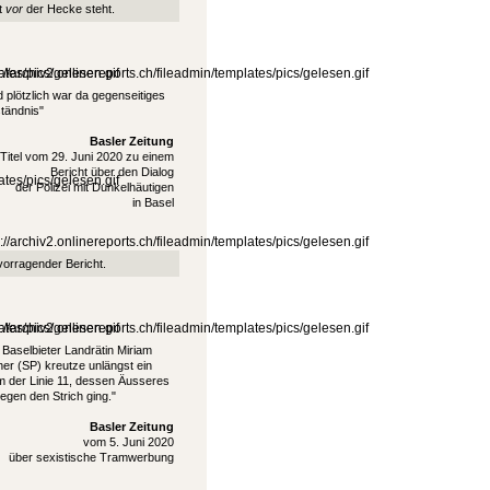
t
vor
der Hecke steht.
 plötzlich war da gegenseitiges
tändnis"
Basler Zeitung
Titel vom 29. Juni 2020 zu einem
Bericht über den Dialog
der Polizei mit Dunkelhäutigen
in Basel
orragender Bericht.
 Baselbieter Landrätin Miriam
er (SP) kreutze unlängst ein
 der Linie 11, dessen Äusseres
gegen den Strich ging."
Basler Zeitung
vom 5. Juni 2020
über sexistische Tramwerbung