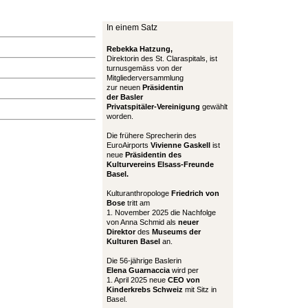
In einem Satz
Rebekka Hatzung,
Direktorin des St. Claraspitals, ist
turnusgemäss von der
Mitgliederversammlung
zur neuen
Präsidentin
der Basler
Privatspitäler-Vereinigung
gewählt
worden.
Die frühere Sprecherin des
EuroAirports
Vivienne Gaskell
ist
neue
Präsidentin des
Kulturvereins Elsass-Freunde
Basel.
Kulturanthropologe
Friedrich von
Bose
tritt am
1. November 2025 die Nachfolge
von Anna Schmid als
neuer
Direktor
des
Museums der
Kulturen Basel
an.
Die 56-jährige Baslerin
Elena Guarnaccia
wird per
1. April 2025 neue
CEO von
Kinderkrebs Schweiz
mit Sitz in
Basel.