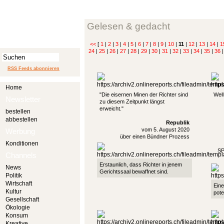
Gelesen & gedacht
<<
[
1
|
2
|
3
|
4
|
5
|
6
|
7
|
8
|
9
|
10
|
11
|
12
|
13
|
14
|
1
24
|
25
|
26
|
27
|
28
|
29
|
30
|
31
|
32
|
33
|
34
|
35
|
36
RSS Feeds abonnieren
Home
"Die eisernen Minen der Richter sind
Well
Newsletter
zu diesem Zeitpunkt längst
erweicht."
bestellen
abbestellen
Republik
vom 5. August 2020
Werbung
über einen Bündner Prozess
Konditionen
SP
Channels
Erstaunlich, dass Richter in jenem
News
Gerichtssaal bewaffnet sind.
Politik
Wirtschaft
Ein
Kultur
pote
Gesellschaft
Ökologie
Konsum
Kreative