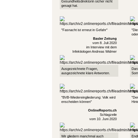
Gesundheitsdirektorin sicher nicht
gesagt hat.
"Fasnacht ist erneut in Gefahr"
"Die
oder
Basler Zeitung
vom 8. Juli 2020
im Interview mit dem
Infektiologen Andreas Widmer
Ausgezeichnete Fragen,
Dar
ausgezeichnete klare Antworten.
Som
"BVB-Wiedereingliederung: Volk wird
"De
enscheiden können"
Hint
OnlineReports.ch
Schlagzeile
vom 10. Juni 2020
Wir gliedern manchmal auch
Endl