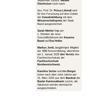
September zurück,
Natalie
Oberholzer
rückt nach.
Ass. Prof. Dr.
Prisca Liberali
wird
für ihre Forschung auf dem Gebiet
der
Gewebebildung
mit dem
Wissenschaftspreis
der Stadt
Basel ausgezeichnet.
Sarah Mehler
folgt am
1. Oktober als neue
Geschäftsführerin der
Kaserne
Basel
auf
Eva Heller.
Markus Jordi,
langjähriges Mitglied
der SBB-Konzernleitung, übernimmt
am 1. Januar 2025
den Vorsitz
des
Fachhochschulrats der
Fachhochschule
Nordwestschweiz
.
Karoline Sutter
und
Urs Berger
treten nach über zehn Jahren per
31. März 2025 aus dem
Bankrat
der
Basler Kantonalbank
zurück, die
Vakanzen werden demnächst
ausgeschrieben.