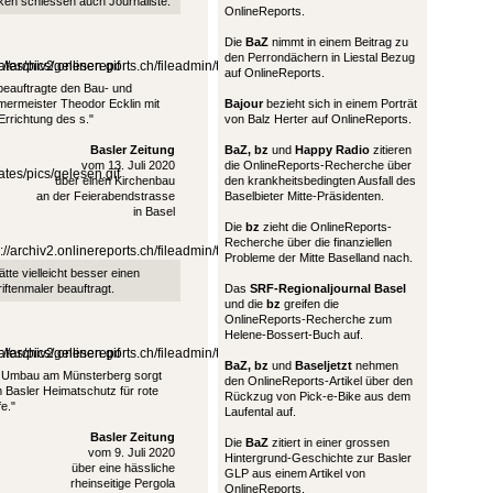
en schiessen auch Journaliste.
OnlineReports.
Die
BaZ
nimmt in einem Beitrag zu
den Perrondächern in Liestal Bezug
auf OnlineReports.
beauftragte den Bau- und
ermeister Theodor Ecklin mit
Bajour
bezieht sich in einem Porträt
Errichtung des s."
von Balz Herter auf OnlineReports.
Basler Zeitung
BaZ, bz
und
Happy Radio
zitieren
vom 13. Juli 2020
die OnlineReports-Recherche über
über einen Kirchenbau
den krankheitsbedingten Ausfall des
an der Feierabendstrasse
Baselbieter Mitte-Präsidenten.
in Basel
Die
bz
zieht die OnlineReports-
Recherche über die finanziellen
Probleme der Mitte Baselland nach.
ätte vielleicht besser einen
iftenmaler beauftragt.
Das
SRF-Regionaljournal Basel
und die
bz
greifen die
OnlineReports-Recherche zum
Helene-Bossert-Buch auf.
BaZ, bz
und
Baseljetzt
nehmen
n Umbau am Münsterberg sorgt
den OnlineReports-Artikel über den
 Basler Heimatschutz für rote
Rückzug von Pick-e-Bike aus dem
e."
Laufental auf.
Basler Zeitung
Die
BaZ
zitiert in einer grossen
vom 9. Juli 2020
Hintergrund-Geschichte zur Basler
über eine hässliche
GLP aus einem Artikel von
rheinseitige Pergola
OnlineReports.