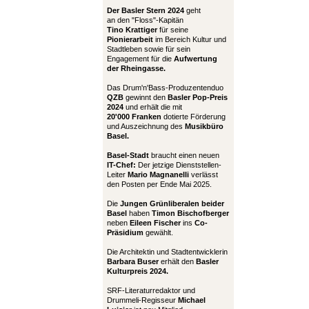
Der Basler Stern 2024
geht
an den "Floss"-Kapitän
Tino Krattiger
für seine
Pionierarbeit
im Bereich Kultur und
Stadtleben sowie für sein
Engagement für die
Aufwertung
der Rheingasse.
Das Drum'n'Bass-Produzentenduo
QZB
gewinnt den
Basler Pop-Preis
2024
und erhält die mit
20'000 Franken
dotierte Förderung
und Auszeichnung des
Musikbüro
Basel.
Basel-Stadt
braucht einen neuen
IT-Chef:
Der jetzige Dienststellen-
Leiter
Mario Magnanelli
verlässt
den Posten per Ende Mai 2025.
Die
Jungen Grünliberalen beider
Basel
haben
Timon Bischofberger
neben
Eileen Fischer
ins
Co-
Präsidium
gewählt.
Die Architektin und Stadtentwicklerin
Barbara Buser
erhält den
Basler
Kulturpreis 2024.
SRF-Literaturredaktor und
Drummeli-Regisseur
Michael