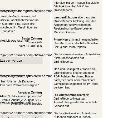
Interview mit dem neuen Baselbieter
SP-Fraktionschef Adil Koller
OnlineReports.
hrend die Gastronomen und
persoenlich.com
zitiert aus der
liers in Basel nach wie vor um
OnlineReports-Meldung über den
n Gast froh sind, ätzen ihre
Abgang der stellvertretenden
fskollegen im Tessin über zu
Regionaljournal-Basel-Leiterin
e Touristen."
Marlène Sandrin.
Basler Zeitung
Prime News
nimmt in einem Artikel
Newsflash
über die Krise in der Mitte Baselland
vom 21. Juli 2020
Bezug auf OnlineReports.
Die
bz
verweist in einem Artikel über
Klima-Massnahmen auf
 Satz zum Ächzen.
OnlineReports.
BaZ
und
Baseljetzt
erzählen die
OnlineReports-Recherche über
FDP-Politiker Ferdinand Pulver
nach, der nach seiner Wahl zum
 hat nicht nur die Kantonen,
Gemeindepräsidenten die IV-Rente
ern auch Politikern verärgert."
verloren hat.
Aargauer Zeitung
Die
Volksstimme
nimmt die
Artikel "Fehler können passieren"
OnlineReports-News zur
vom 4. August 2020 über BAG-
Amokdrohung in der Primarschule
Direktor Pascal Strupler.
Sissach auf.
Die
bz
zitiert in einem Artikel zum
Kutschen-Museum in Riehen