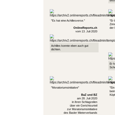
Böck
"Es hat eine Achillesverse."
"Er 
Zimm
OnlineReports.ch
der 
vom 13. Juli 2020
Achilles konnte eben auch gut
dichten.
Er h
Schr
"Moratioriumsinitiative"
"Ei
beim
BaZ und BZ
Köpf
am 28. Juli 2020
in ihren Schlagzeilen
über ein Gerichtsurteil
zur Moratoriumsinitiative
des Basler Mieterverbands