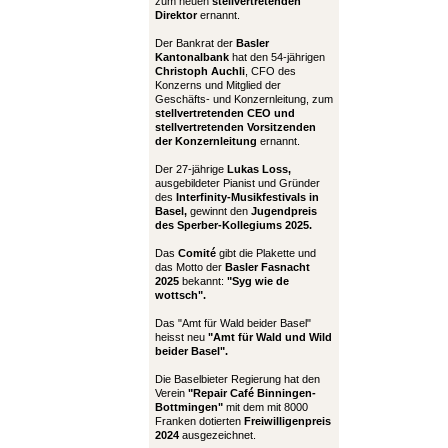
zum neuen
stellvertretenden
Direktor
ernannt.
Der Bankrat der
Basler
Kantonalbank
hat den 54-jährigen
Christoph Auchli
, CFO des
Konzerns und Mitglied der
Geschäfts- und Konzernleitung, zum
stellvertretenden CEO und
stellvertretenden Vorsitzenden
der Konzernleitung
ernannt.
Der 27-jährige
Lukas Loss,
ausgebildeter Pianist und Gründer
des
Interfinity-Musikfestivals in
Basel,
gewinnt den
Jugendpreis
des Sperber-Kollegiums 2025.
Das
Comité
gibt die Plakette und
das Motto der
Basler Fasnacht
2025
bekannt:
"Syg wie de
wottsch".
Das "Amt für Wald beider Basel"
heisst neu
"Amt für Wald und Wild
beider Basel".
Die Baselbieter Regierung hat den
Verein
"Repair Café Binningen-
Bottmingen"
mit dem mit 8000
Franken dotierten
Freiwilligenpreis
2024
ausgezeichnet.