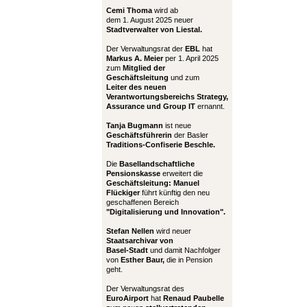
Cemi Thoma
wird ab
dem 1. August 2025 neuer
Stadtverwalter von Liestal.
Der Verwaltungsrat der
EBL
hat
Markus A. Meier
per 1. April 2025
zum
Mitglied der
Geschäftsleitung
und zum
Leiter
des neuen
Verantwortungsbereichs Strategy,
Assurance und Group IT
ernannt.
Tanja Bugmann
ist neue
Geschäftsführerin
der Basler
Traditions-Confiserie Beschle.
Die
Basellandschaftliche
Pensionskasse
erweitert die
Geschäftsleitung:
Manuel
Flückiger
führt künftig den neu
geschaffenen Bereich
"Digitalisierung und Innovation".
Stefan Nellen
wird neuer
Staatsarchivar von
Basel-Stadt
und damit Nachfolger
von
Esther Baur,
die in Pension
geht.
Der Verwaltungsrat des
EuroAirport
hat
Renaud Paubelle