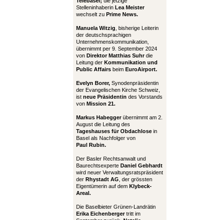
Telebasel;
die jetzige
Stelleninhaberin
Lea Meister
wechselt zu
Prime News.
Manuela Witzig
, bisherige Leiterin
der deutschsprachigen
Unternehmenskommunikation,
übernimmt per 9. September 2024
von
Direktor Matthias Suhr
die
Leitung der
Kommunikation und
Public Affairs
beim
EuroAirport.
Evelyn Borer,
Synodenpräsidentin
der Evangelischen Kirche Schweiz,
ist
neue Präsidentin
des Vorstands
von
Mission 21.
Markus Habegger
übernimmt am 2.
August die Leitung des
Tageshauses für Obdachlose
in
Basel als Nachfolger von
Paul Rubin.
Der Basler Rechtsanwalt und
Baurechtsexperte
Daniel Gebhardt
wird neuer Verwaltungsratspräsident
der
Rhystadt AG
, der grössten
Eigentümerin auf dem
Klybeck-
Areal.
Die Baselbieter Grünen-Landrätin
Erika Eichenberger
tritt im