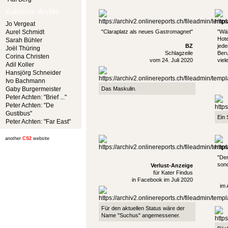
Kolumne-Archiv
Jo Vergeat
Aurel Schmidt
"Claraplatz als neues Gastromagnet"
"Wä
Hote
Sarah Bühler
BZ
jede
Joël Thüring
Schlagzeile
Beru
Corina Christen
vom 24. Juli 2020
viel
Adil Koller
Hansjörg Schneider
Ivo Bachmann
Gaby Burgermeister
Das Maskulin.
Peter Achten: "Brief ..."
Peter Achten: "De
Gustibus"
Ein
Peter Achten: "Far East"
another
CS2
website
"Der
sond
Verlust-Anzeige
für Kater Findus
in Facebook im Juli 2020
im 
Für den aktuellen Status wäre der
Name "Suchus" angemessener.