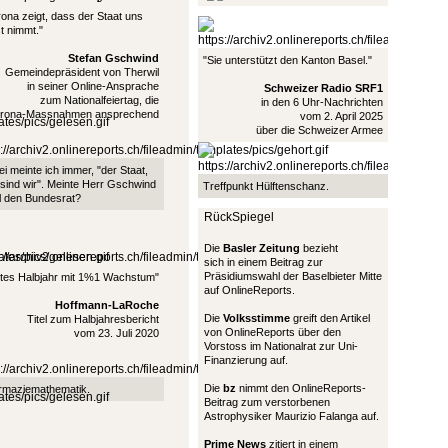
ona zeigt, dass der Staat uns
t nimmt."
Stefan Gschwind
"Sie unterstützt den Kanton Basel."
Gemeindepräsident von Therwil
in seiner Online-Ansprache
Schweizer Radio SRF1
zum Nationalfeiertag, die
in den 6 Uhr-Nachrichten
rona-Massnahmen ansprechend
vom 2. April 2025
über die Schweizer Armee
i meinte ich immer, "der Staat,
sind wir". Meinte Herr Gschwind
Treffpunkt Hülftenschanz.
l den Bundesrat?
RückSpiegel
Die
Basler Zeitung
bezieht
sich in einem Beitrag zur
Präsidiumswahl der Baselbieter Mitte
stes Halbjahr mit 1%1 Wachstum"
auf OnlineReports.
Hoffmann-LaRoche
Die
Volksstimme
greift den Artikel
Titel zum Halbjahresbericht
von OnlineReports über den
vom 23. Juli 2020
Vorstoss im Nationalrat zur Uni-
Finanzierung auf.
Die
bz
nimmt den OnlineReports-
rmaziemathematik.
Beitrag zum verstorbenen
Astrophysiker Maurizio Falanga auf.
Prime News
zitiert in einem