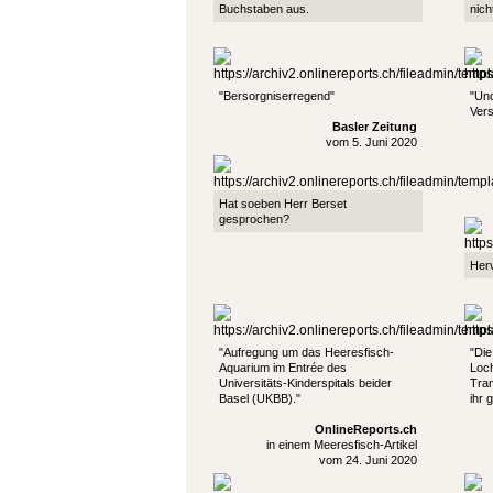
Buchstaben aus.
nich
"Bersorgniserregend"
"Und
Vers
Basler Zeitung
vom 5. Juni 2020
Hat soeben Herr Berset
gesprochen?
Herv
"Aufregung um das Heeresfisch-
"Die
Aquarium im Entrée des
Loch
Universitäts-Kinderspitals beider
Tram
Basel (UKBB)."
ihr 
OnlineReports.ch
in einem Meeresfisch-Artikel
vom 24. Juni 2020