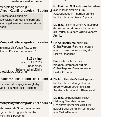
an der Augustinergasse
bz,
BaZ
und
Volksstimme
beziehen
sich in ihren Artikeln zum
Jakobushaus in Thürnen auf die
 Köpfe sollte auch die
Recherche von OnlineReports.
wechslung von Münsterberg und
terhügel in einer Lokalredaktion
Die
BaZ
nimmt in einem Artikel über
ösen.
die Wirtschaftskammer Bezug auf
ein Porträt aus dem OnlineReports-
Archiv.
Die
Volksstimme
zitiert die
OnlineReports-Recherche zum
 eingeschlafenen Autofahrer
neuen Konzessionsvertrag der
den die Papiere entnommen."
Elektra Baselland.
BaZ online
Bajour
bezieht sich im
vom 7. Juli 2020
Wochenkommentar auf die
über einen
OnlineReports-Analyse zu den
Selbstunfall in Möhlin
Basler Grünen.
Die
bz
zitiert die OnlineReports-
Recherche zu den geplanten
zei-Forensiker gingen sorgfältig
Beschwerden gegen die Salz-
erk. Das Hirn dürfte bleiben.
Sondierbohrungen im Röserental.
Die
BaZ
bezieht sich in einer
Meldung über den neuen
Geschäftsführer der Aids-Hilfe
 sie bereit, als Sofortmassnahme
beider Basel auf eine Recherche
 generelle Tragepflicht für Autos
von OnlineReports.
mehr als 1 Personen