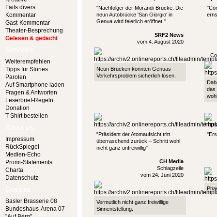
Faits divers
"Nachfolger der Morandi-Brücke: Die
"Cor
Kommentar
neun Autobrücke 'San Giorgio' in
erns
Genua wird feierlich eröffnet."
Gast-Kommentar
Theater-Besprechung
SRF2 News
Gelesen & gedacht
vom 4. August 2020
Services
Co
Weiterempfehlen
Tipps für Stories
Neun Brücken könnten Genuas
Verkehrsproblem sicherlich lösen.
Parolen
Dabe
Auf Smartphone laden
das 
Fragen & Antworten
woh
Leserbrief-Regeln
Donation
T-Shirt bestellen
About us
"Präsident der Atomaufsicht tritt
"Er
Impressum
überraschend zurück – Schritt wohl
RückSpiegel
nicht ganz unfreiwillig"
Medien-Echo
CH Media
Promi-Statements
Schlagzeile
Charta
vom 24. Juni 2020
Datenschutz
Dossier
Pha
Basler Brasserie 08
Vermutlich nicht ganz freiwillige
Bundeshaus-Arena 07
Sinnentstellung.
"Auf Berg"