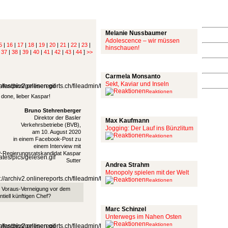
Mit links
Melanie Nussbaumer
Adolescence – wir müssen
5
|
16
|
17
|
18
|
19
|
20
|
21
|
22
|
23
|
hinschauen!
|
37
|
38
|
39
|
40
|
41
|
42
|
43
|
44
]
>>
Achtung: Satire!
Carmela Monsanto
Sekt, Kaviar und Inseln
Reaktionen
 done, lieber Kaspar!
Aus meiner Bubble
Bruno Stehrenberger
Direktor der Basler
Max Kaufmann
Verkehrsbetriebe (BVB),
Jogging: Der Lauf ins Bünzlitum
am 10. August 2020
Reaktionen
in einem Facebook-Post zu
einem Interview mit
Alles mit scharf
-Regierungsratskandidat Kaspar
Sutter
Andrea Strahm
Monopoly spielen mit der Welt
Reaktionen
e Voraus-Verneigung vor dem
Schinzel Pommes
ntiell künftigen Chef?
Marc Schinzel
Unterwegs im Nahen Osten
Reaktionen