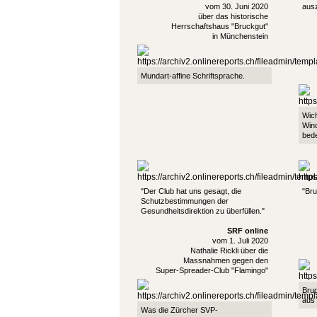
vom 30. Juni 2020
aus
über das historische
Herrschaftshaus "Bruckgut"
in Münchenstein
Mundart-affine Schriftsprache.
Wic
Win
bed
"Der Club hat uns gesagt, die
"Bru
Schutzbestimmungen der
Gesundheitsdirektion zu überfüllen."
SRF online
vom 1. Juli 2020
Nathalie Rickli über die
Massnahmen gegen den
Super-Spreader-Club "Flamingo"
Brug
aus
Was die Zürcher SVP-