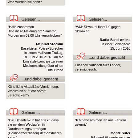
Was würden sie denn?
"Hallo zusammen
"WM: Slowakei führt 1:0 gegen
Bitte diese Meldung am Samstag
Slowakei"
Morgen um 09.00 Uhr verschicken."
Radio Basel online
Meinrad Stöcklin
in einer Schlagzeile
Baselbieter Polizei-Sprecher
15. Juni 2010
in einem Mail vom Freitag,
18. Juni 2010 21:46, an die
Einsatzleitzentrale zu einer
Fussball-Nationen aller Länder,
Medienmeldung über einen
vereinigt euch.
Töffli-Brand
Künstliche Aktualitäts-Vernichtung.
Warum nicht: "Bitte sofort
verschicken"?
"Die Elefantenkuh hat erlickt, dass
"Ich habe am meisten aus Fehlern
sie mit dem Weglaufen ihr
gelernt."
Durchsetzungsvermögen
(Dominanzverhalten) demonstrieren
Moritz Suter
kann."
Pilot und Flugunternehmer