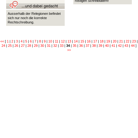
rostigen Schreibtätern!
Ausserhalb der Relegionen befindet
sich nur noch die korrekte
Rechtschreibung.
<<
[
1
|
2
|
3
|
4
|
5
|
6
|
7
|
8
|
9
|
10
|
11
|
12
|
13
|
14
|
15
|
16
|
17
|
18
|
19
|
20
|
21
|
22
|
23
|
24
|
25
|
26
|
27
|
28
|
29
|
30
|
31
|
32
|
33
|
34
|
35
|
36
|
37
|
38
|
39
|
40
|
41
|
42
|
43
|
44
]
>>