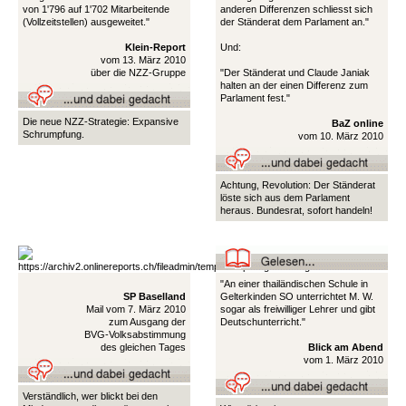
von 1'796 auf 1'702 Mitarbeitende
anderen Differenzen schliesst sich
(Vollzeitstellen) ausgeweitet."
der Ständerat dem Parlament an."
Klein-Report
Und:
vom 13. März 2010
über die NZZ-Gruppe
"Der Ständerat und Claude Janiak
halten an der einen Differenz zum
Parlament fest."
Die neue NZZ-Strategie: Expansive
BaZ online
Schrumpfung.
vom 10. März 2010
Achtung, Revolution: Der Ständerat
löste sich aus dem Parlament
heraus. Bundesrat, sofort handeln!
"An einer thailändischen Schule in
SP Baselland
Gelterkinden SO unterrichtet M. W.
Mail vom 7. März 2010
sogar als freiwilliger Lehrer und gibt
zum Ausgang der
Deutschunterricht."
BVG-Volksabstimmung
des gleichen Tages
Blick am Abend
vom 1. März 2010
Verständlich, wer blickt bei den