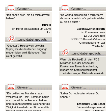
"Ich danke allen, die für mich gevotet
"na wennd gigi oeri nid d milliarde vo
haben."
de novartis m fcb wür geh wäred die
au nid so guet!!!"
DRS III
Ein Hörer am Samstag um 16.40
1993heavenshallburn
Uhr.
im Kommentar vom
12. Juli 2010 zum
FCB/FCZ-Krawall-Video von
OnlineReports.ch auf
"Gevotet"? Heisst wohl gewählt.
YouToube.
Super, wie die deutsche Language
modernisiert wird. Echt cool! Aber
nicht gewählt.
Wenn die Roche-Erbin dem FCB
Milliarden aus der Kasse der
Konkurrenz Novartis schenkte,
müsste die Staatsanwaltschaft
zumindest wegen Diebstahl ermitteln.
"Ein politisches Mandat ist auch
"Lebst Du noch oder twitterst Du
Weiterbildung. Dazu kommen häufig
schon?"
auch persönliche Freundschaften
und Bekanntschaften, welche für die
Efficiency Club Basel
Tätigkeit innerhalb der Firma und für
Veranstaltungs-Inserat
die Akquisition für das eigene
im "GDI Impuls",