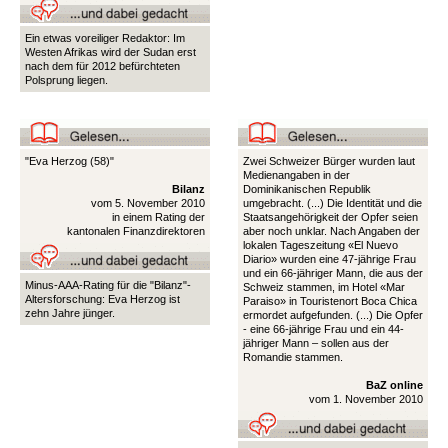
Ein etwas voreiliger Redaktor: Im
Westen Afrikas wird der Sudan erst
nach dem für 2012 befürchteten
Polsprung liegen.
"Eva Herzog (58)"
Zwei Schweizer Bürger wurden laut
Medienangaben in der
Bilanz
Dominikanischen Republik
vom 5. November 2010
umgebracht. (...) Die Identität und die
in einem Rating der
Staatsangehörigkeit der Opfer seien
kantonalen Finanzdirektoren
aber noch unklar. Nach Angaben der
lokalen Tageszeitung «El Nuevo
Diario» wurden eine 47-jährige Frau
und ein 66-jähriger Mann, die aus der
Minus-AAA-Rating für die "Bilanz"-
Schweiz stammen, im Hotel «Mar
Altersforschung: Eva Herzog ist
Paraiso» in Touristenort Boca Chica
zehn Jahre jünger.
ermordet aufgefunden. (...) Die Opfer
- eine 66-jährige Frau und ein 44-
jähriger Mann – sollen aus der
Romandie stammen.
BaZ online
vom 1. November 2010