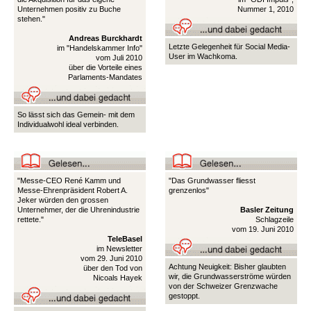
Unternehmen positiv zu Buche
Nummer 1, 2010
stehen."
Andreas Burckhardt
Letzte Gelegenheit für Social Media-
im "Handelskammer Info"
User im Wachkoma.
vom Juli 2010
über die Vorteile eines
Parlaments-Mandates
So lässt sich das Gemein- mit dem
Individualwohl ideal verbinden.
"Messe-CEO René Kamm und
"Das Grundwasser fliesst
Messe-Ehrenpräsident Robert A.
grenzenlos"
Jeker würden den grossen
Unternehmer, der die Uhrenindustrie
Basler Zeitung
rettete."
Schlagzeile
vom 19. Juni 2010
TeleBasel
im Newsletter
vom 29. Juni 2010
Achtung Neuigkeit: Bisher glaubten
über den Tod von
wir, die Grundwasserströme würden
Nicoals Hayek
von der Schweizer Grenzwache
gestoppt.