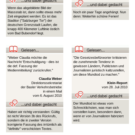
Wenn das abgebildete Bild der
Massstab ist, dann sollte etwas mehr
Noch ein paar Tage angehängt. Nun
Zeit eingeplant werden: Es ist das
denn: Weiterhin schöne Ferien!
Stadttor ("Salzburger Tor") der
deutschen Grenzstadt Laufen, die
knapp 400 Kilometer Luftlinie östlich
vom Bad Bubendorf liegt.
"Weber Claudia möchte die
"Die Gesetzesbefürworter kritisieren
Nachricht 'Entschuldigung - dies ist
die zunehmende Tendenz in
die def. Fassung der
gewissen Ländern, Publizisten und
Medienmitteilung' zurückrufen."
Journalisten juristisch kaltzustellen,
um diese Mundtod zu machen."
Claudia Weber
Direktionssekretariat
Klein-Report
der Basler Verkehrsbetriebe
vom 28. Juli 2010
in einem Mail
vom 6. August 2010
Der Mundtod ist etwas vom
Schrecklichsten, was man sich
Haben wir richtig verstanden: Gültig
vorstellen kann, besondern dann,
ist nicht Version 3b des Rückrufs,
wenn er von Journalisten fabriziert
sondern die in zweiter Version
wird.
korrigierte Fassung des irrtümlich als
"definitiv" verschickten Textes.