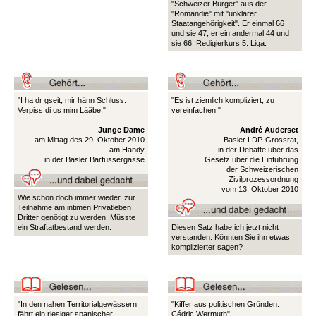
"Schweizer Bürger" aus der
"Romandie" mit "unklarer
Staatangehörigkeit". Er einmal 66
und sie 47, er ein andermal 44 und
sie 66. Redigierkurs 5. Liga.
"I ha dr gseit, mir hänn Schluss.
"Es ist ziemlich kompliziert, zu
Verpiss di us mim Lääbe."
vereinfachen."
Junge Dame
André Auderset
am Mittag des 29. Oktober 2010
Basler LDP-Grossrat,
am Handy
in der Debatte über das
in der Basler Barfüssergasse
Gesetz über die Einführung
der Schweizerischen
Zivilprozessordnung
vom 13. Oktober 2010
Wie schön doch immer wieder, zur
Teilnahme am intimen Privatleben
Dritter genötigt zu werden. Müsste
ein Straftatbestand werden.
Diesen Satz habe ich jetzt nicht
verstanden. Könnten Sie ihn etwas
komplizierter sagen?
"In den nahen Territorialgewässern
"Kiffer aus politischen Gründen:
fährt ein riesiger spanischer
Cédric Wermuth"