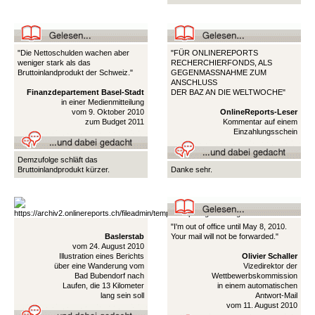
"Die Nettoschulden wachen aber
"FÜR ONLINEREPORTS
weniger stark als das
RECHERCHIERFONDS, ALS
Bruttoinlandprodukt der Schweiz."
GEGENMASSNAHME ZUM
ANSCHLUSS
Finanzdepartement Basel-Stadt
DER BAZ AN DIE WELTWOCHE"
in einer Medienmitteilung
vom 9. Oktober 2010
OnlineReports-Leser
zum Budget 2011
Kommentar auf einem
Einzahlungsschein
Demzufolge schläft das
Bruttoinlandprodukt kürzer.
Danke sehr.
"I'm out of office until May 8, 2010.
Baslerstab
Your mail will not be forwarded."
vom 24. August 2010
Illustration eines Berichts
Olivier Schaller
über eine Wanderung vom
Vizedirektor der
Bad Bubendorf nach
Wettbewerbskommission
Laufen, die 13 Kilometer
in einem automatischen
lang sein soll
Antwort-Mail
vom 11. August 2010