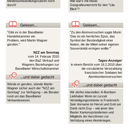
Mindestumwandlungssätzen noch
Wie wär's mit etwas
durch!
Geografieunterricht für den "Lila-
Blick"?
"Gibt es in der Baselbieter
"Zu den Atomversuchen sagte Morin:
Handelskammer ein
'Das ist ein herrliches Epos, das
Problem, wird Martin Wagner
Symbol der Beständigkeit einer
gerufen."
Nation, die die Mittel seiner eigenen
Souveränität erringen wollte.'"
NZZ am Sonntag
vom 14. Februar 2010
den BaZ-Verkauf und
Tages-Anzeiger
Wagners Beziehungen zur
in einem Bericht vom 16.2.2010 über
Baselbieter Wirtschaftskammer
die vorsätzliche Verstrahlung
französischer Soldaten bei
Atombombenversuchen
Würde er gerufen, stünde Martin
Wagner sicher auch der "NZZ am
Sonntag" zur Verfügung – als Berater
Wir dürfen klarstellen: A-Bomben-
rund um das Baselbieter
Liebhaber Morin ist zurzeit
Verbandswesen.
Verteidigungsminister in Frankreich.
Sein Vorname ist Hervé und Gott sei
Dank nicht Guy – wie jener des
Basler Kantonspräsidenten und
Mitglieds der AerztInnen zur
Verhütung eines Atomkrieges.