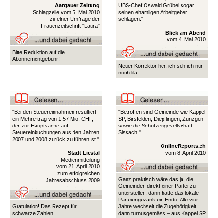
Aargauer Zeitung
UBS-Chef Oswald Grübel sogar
Schlagzeile vom 5. Mai 2010
seinen ehamligen Arbeitgeber
zu einer Umfrage der
schlagen."
Frauenzeitschrift "Laura"
Blick am Abend
vom 4. Mai 2010
Bitte Reduktion auf die
Abonnementgebühr!
Neuer Korrektor her, ich seh ich nur
noch lila.
"Bei den Steuereinnahmen resultiert
"Betroffen sind Gemeinde wie Kappel
ein Mehrertrag von 1.57 Mio. CHF,
SP, Birsfelden, Diepflingen, Zunzgen
der zur Hauptsache auf
sowie die Schützengesellschaft
Steuereinbuchungen aus den Jahren
Sissach."
2007 und 2008 zurück zu führen ist."
OnlineReports.ch
Stadt Liestal
vom 8. April 2010
Medienmitteilung
vom 21. April 2010
zum erfolgreichen
Ganz praktisch wäre das ja, die
Jahresabschluss 2009
Gemeinden direkt einer Partei zu
unterstellen; dann hätte das lokale
Parteiengezänk ein Ende. Alle vier
Gratulation! Das Rezept für
Jahre wechselt die Zugehörigkeit
schwarze Zahlen:
dann turnusgemäss – aus Kappel SP