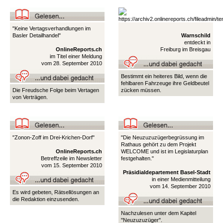
"Keine Vertagsverhandlungen im
Basler Detailhandel"
Warnschild
entdeckt in
OnlineReports.ch
Freiburg im Breisgau
im Titel einer Meldung
vom 28. September 2010
Bestimmt ein heiteres Bild, wenn die
fehlbaren Fahrzeuge ihre Geldbeutel
Die Freudsche Folge beim Vertagen
zücken müssen.
von Verträgen.
"Zonon-Zoff im Drei-Krichen-Dorf"
"Die Neuzuzuzügerbegrüssung im
Rathaus gehört zu dem Projekt
OnlineReports.ch
WELCOME und ist im Legislaturplan
Betreffzeile im Newsletter
festgehalten."
vom 15. September 2010
Präsidialdepartement Basel-Stadt
in einer Medienmitteilung
vom 14. September 2010
Es wird gebeten, Rätsellösungen an
die Redaktion einzusenden.
Nachzulesen unter dem Kapitel
"Neuzuzuzüger".