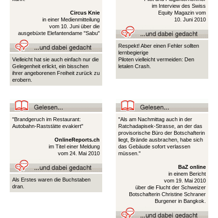
im Interview des Swiss
Circus Knie
Equity Magazin vom
in einer Medienmitteilung
10. Juni 2010
vom 10. Juni über die
ausgebüxte Elefantendame "Sabu"
Respekt! Aber einen Fehler sollten
lernbegierige
Vielleicht hat sie auch einfach nur die
Piloten vielleicht vermeiden: Den
Gelegenheit erlickt, ein bisschen
letalen Crash.
ihrer angeborenen Freiheit zurück zu
erobern.
"Brandgeruch im Restaurant:
"Als am Nachmittag auch in der
Autobahn-Raststätte evakiert"
Ratchadapisek-Strasse, an der das
provisorische Büro der Botschafterin
OnlineReports.ch
liegt, Brände ausbrachen, habe sich
im Titel einer Meldung
das Gebäude sofort verlassen
vom 24. Mai 2010
müssen."
BaZ online
in einem Bericht
Als Erstes waren die Buchstaben
vom 19. Mai 2010
dran.
über die Flucht der Schweizer
Botschafterin Christine Schraner
Burgener in Bangkok.