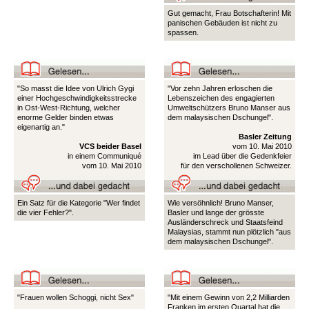
Gut gemacht, Frau Botschafterin! Mit
panischen Gebäuden ist nicht zu
spassen.
"So masst die Idee von Ulrich Gygi
"Vor zehn Jahren erloschen die
einer Hochgeschwindigkeitsstrecke
Lebenszeichen des engagierten
in Ost-West-Richtung, welcher
Umweltschützers Bruno Manser aus
enorme Gelder binden etwas
dem malaysischen Dschungel".
eigenartig an."
Basler Zeitung
VCS beider Basel
vom 10. Mai 2010
in einem Communiqué
im Lead über die Gedenkfeier
vom 10. Mai 2010
für den verschollenen Schweizer.
Ein Satz für die Kategorie "Wer findet
Wie versöhnlich! Bruno Manser,
die vier Fehler?".
Basler und lange der grösste
Ausländerschreck und Staatsfeind
Malaysias, stammt nun plötzlich "aus
dem malaysischen Dschungel".
"Frauen wollen Schoggi, nicht Sex"
"Mit einem Gewinn von 2,2 Milliarden
Franken im ersten Quartal hat die