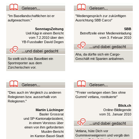
"Im Basellandschaftlichen ist er
"Mediengespräch zur zukünftigen
aufgewachsen."
Ausrichtung SBB Carco"
SonntagsZeitung
SBB
Ueli Kägi in einem Bericht
Betreffzeile einer Medieneinladung
vom 7.2.2010 über den
vom 3. Februar 2010
YB-Fussballer David Degen
Aha, da dürfte sich ein Cargo-
So stellt sich das Baselbiet ein
Geschäft mit Spanien anbahnen.
Sportreporter aus dem
Zürcherischen vor.
"Dies auch im Vergleich zu anderen
"'Freier verlangen eben Sex ohne
Relegionen bzw. ausserhalb von
Gummi' vetlana, rostituierte"
Relegionen."
Blick.ch
Martin Lüchinger
Online-Bildlegende
Basler Grossrat
vom 31. Januar 2010
und SP-Kantonalpräsident,
in einem Vorstoss über
einen von ihm geforderten
Vetlana, hüte Dich vor
Muslim-Bericht
Gummiverweigerern und vergib den
im Kanton Basel-Stadt