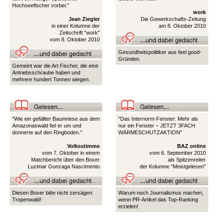
Hochseefischer vorbei."
work
Jean Ziegler
Die Gewerkschafts-Zeitung
in einer Kolumne der
am 8. Oktober 2010
Zeitschrift "work"
vom 8. Oktober 2010
Gesundheitspolitiker aus feel good-
Gründen.
Gemeint war die Art Fischer, die eine
Antriebsschraube haben und
mehrere hundert Tonnen wiegen.
"Wie ein gefällter Baumriese aus dem
"Das Internorm-Fenster: Mehr als
Amazonaswald fiel er um und
nur ein Fenster – JETZT 3FACH
donnerte auf den Ringboden."
WÄRMESCHUTZAKTION"
Volksstimme
BAZ online
vom 7. Oktober in einem
vom 6. September 2010
Matchbericht über den Boxer
als Spitzenreiter
Luzimar Gonzaga Nascimento
der Kolumne "Meistgelesen"
Diesen Boxer bitte nicht zersägen:
Warum noch Journalismus machen,
Tropenwald!
wenn PR-Artikel das Top-Ranking
erzielen!