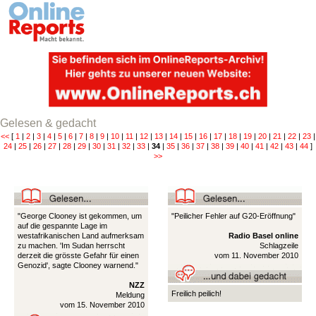
Gelesen & gedacht
<<
[
1
|
2
|
3
|
4
|
5
|
6
|
7
|
8
|
9
|
10
|
11
|
12
|
13
|
14
|
15
|
16
|
17
|
18
|
19
|
20
|
21
|
22
|
23
|
24
|
25
|
26
|
27
|
28
|
29
|
30
|
31
|
32
|
33
|
34
|
35
|
36
|
37
|
38
|
39
|
40
|
41
|
42
|
43
|
44
]
>>
"George Clooney ist gekommen, um
"Peilicher Fehler auf G20-Eröffnung"
auf die gespannte Lage im
westafrikanischen Land aufmerksam
Radio Basel online
zu machen. 'Im Sudan herrscht
Schlagzeile
derzeit die grösste Gefahr für einen
vom 11. November 2010
Genozid', sagte Clooney warnend."
NZZ
Freilich peilich!
Meldung
vom 15. November 2010